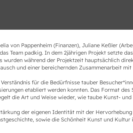
Textgröße
Dyslexia Schrift
Hoher Kontrast
nelia von Pappenheim (Finanzen), Juliane Keßler (Arbe
das Team padkig. In dem 2jährigen Projekt setzte da
 wurden während der Projektzeit hauptsächlich direk
tausch und einer bereichernden Zusammenarbeit mit
rständnis für die Bedürfnisse tauber Besucher*inne
sierungen etabliert werden konnten. Das Format des 
iegelt die Art und Weise wieder, wie taube Kunst- und
 Stärkung der eigenen Identität mit der Hervorhebung
unstgeschichte, sowie die Schönheit Kunst und Kultu