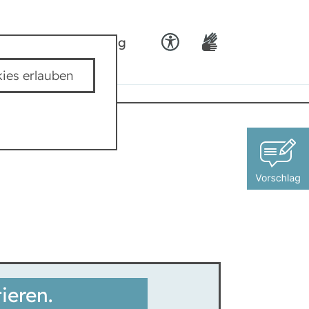
ids
Team padkig
ies erlauben
ieren.