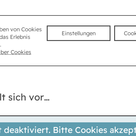
Städte
Lexikon
Taube Kultur
K
uben von Cookies
Einstellungen
Cook
das Erlebnis
g
.
über Cookies
t sich vor…
t deaktiviert. Bitte Cookies akzept