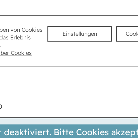
Städte
Lexikon
Taube Kultur
K
uben von Cookies
Einstellungen
Cook
das Erlebnis
Kahlo, Frida
.
über Cookies
o
t deaktiviert. Bitte Cookies akzept