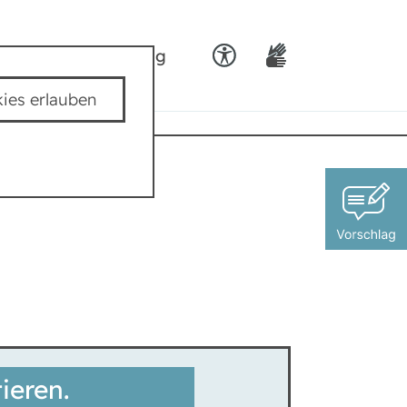
ids
Team padkig
ies erlauben
ieren.