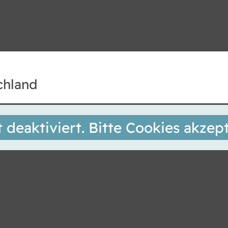
chland
Bedienungshilfen
t deaktiviert. Bitte Cookies akzept
Textgröße
Dyslexia Schrift
Hoher Kontrast