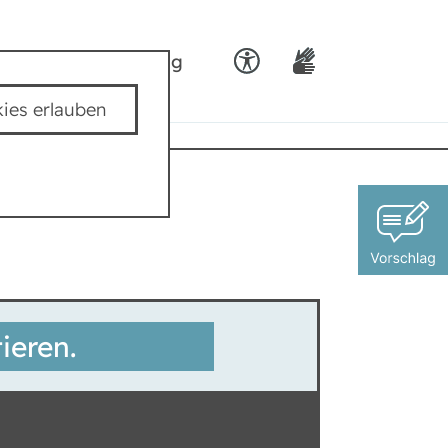
ids
Team padkig
ies erlauben
ieren.