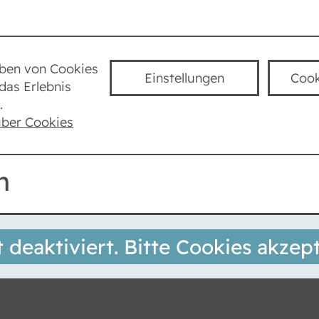
Städte
Lexikon
Taube Kultur
K
uben von Cookies
Einstellungen
Cook
das Erlebnis
Pergamonmuseum
.
über Cookies
m
t deaktiviert. Bitte Cookies akzept