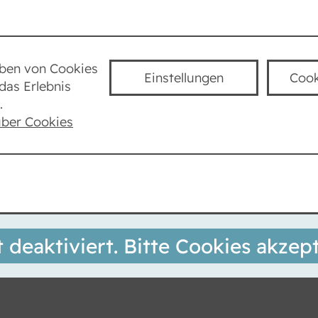
Städte
Lexikon
Taube Kultur
K
uben von Cookies
Einstellungen
Cook
das Erlebnis
Zeus
.
über Cookies
t deaktiviert. Bitte Cookies akzept