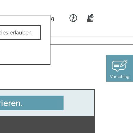
ids
Team padkig
ies erlauben
ieren.