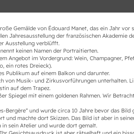
Bedienungshilfen
große Gemälde von Édouard Manet, das ein Jahr vor se
ellen Jahresausstellung der französischen Akademie d
Textgröße
r Ausstellung verblüfft.
s nennt keinen Namen der Portraitierten.
Dyslexia Schrift
em Angebot im Vordergrund: Wein, Champagner, Pfeff
, ein rotes Dreieck).
Hoher Kontrast
es Publikum auf einem Balkon und darunter.
ich von Musik- und Zirkusvorführungen unterhalten. L
istin auf dem Trapez.
roßer Spiegel mit einem goldenen Rahmen. Wir Betrach
es-Bergère“ und wurde circa 10 Jahre bevor das Bild g
t und machte dort Skizzen. Das Bild ist aber in seine
n sein Atelier und wurde dort gemalt.
. Ihr Gesichtsausdruck ist aber rätselhaft und ein bi