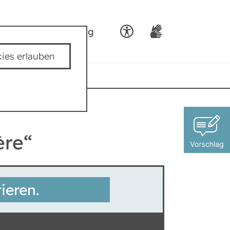
ids
Team padkig
ies erlauben
ère“
ieren.