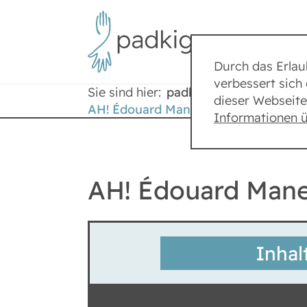
Durch das Erla
verbessert sich 
Sie sind hier:
padkig
Städte
dieser Webseite
AH! Édouard Manet „Bar in den Folie
Informationen 
AH! Édouard Manet
Inhal