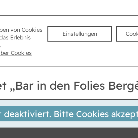
Städte
Lexikon
Taube Kultur
K
uben von Cookies
Einstellungen
Cook
das Erlebnis
München
Münchner Stadtmuseum
.
s Bergère“
über Cookies
 „Bar in den Folies Berg
t deaktiviert. Bitte Cookies akzept