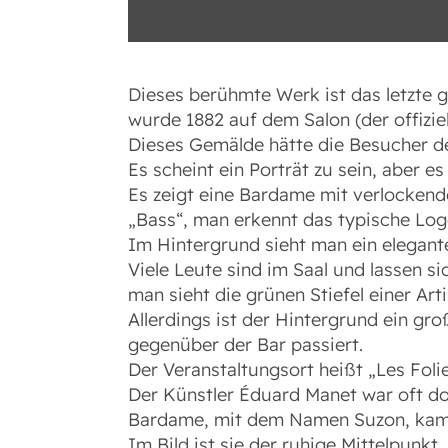
Dieses berühmte Werk ist das letzte 
wurde 1882 auf dem Salon (der offizi
Dieses Gemälde hätte die Besucher de
Es scheint ein Porträt zu sein, aber e
Es zeigt eine Bardame mit verlockend
„Bass“, man erkennt das typische Logo
Im Hintergrund sieht man ein elegant
Viele Leute sind im Saal und lassen s
man sieht die grünen Stiefel einer Art
Allerdings ist der Hintergrund ein g
gegenüber der Bar passiert.
Der Veranstaltungsort heißt „Les Foli
Der Künstler Éduard Manet war oft dor
Bardame, mit dem Namen Suzon, kam i
Im Bild ist sie der ruhige Mittelpunkt