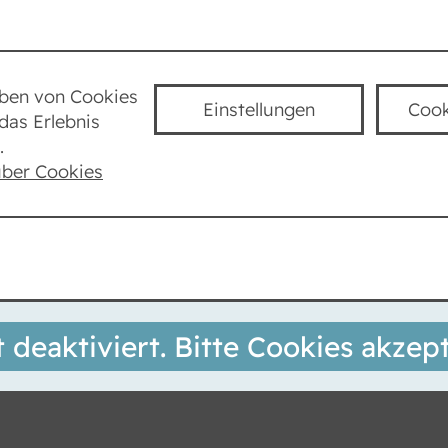
Städte
Lexikon
Taube Kultur
K
uben von Cookies
Einstellungen
Cook
das Erlebnis
Kaiser Marc Aurel
.
über Cookies
t deaktiviert. Bitte Cookies akzept