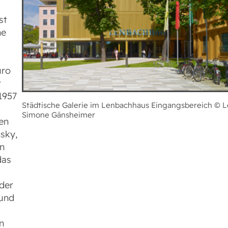
st
me
üro
t
1957
Städtische Galerie im Lenbachhaus Eingangsbereich © 
Simone Gänsheimer
en
sky,
en
das
der
 und
n