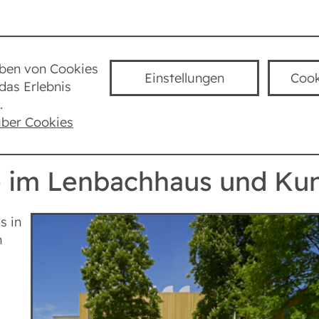
Städte
Lexikon
Taube Kultur
K
uben von Cookies
Einstellungen
Cook
das Erlebnis
München
Städtische Galerie im Lenbachhaus 
.
über Cookies
ie im Lenbachhaus und K
s in
n