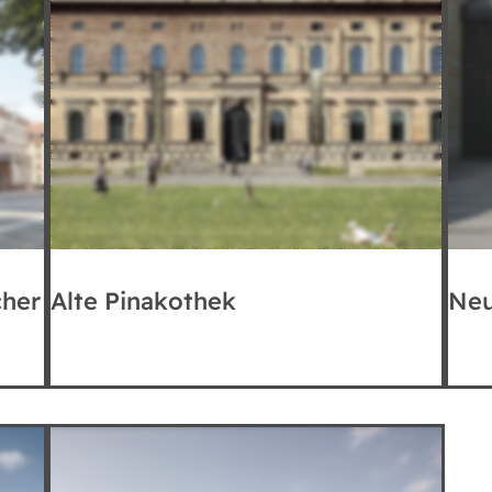
cher
Alte Pinakothek
Neu