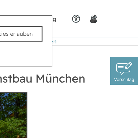
ids
Team padkig
ies erlauben
und Kunstbau München
unstbau München