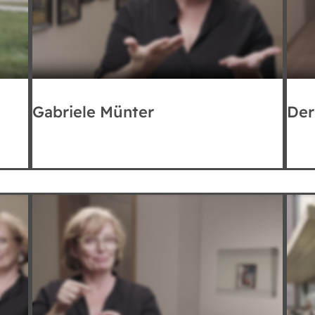
Bedienungshilfen
Gabriele Münter
Der
Textgröße
Dyslexia Schrift
Hoher Kontrast