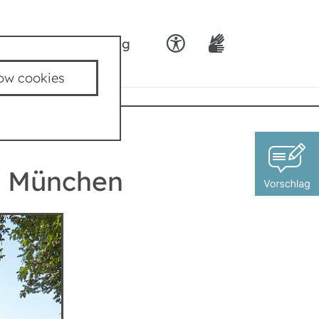
ids
Team padkig
low cookies
dwerke München
e München