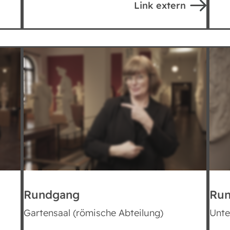
Link extern
Hoher Kontrast
Rundgang
Ru
Gartensaal (römische Abteilung)
Unte