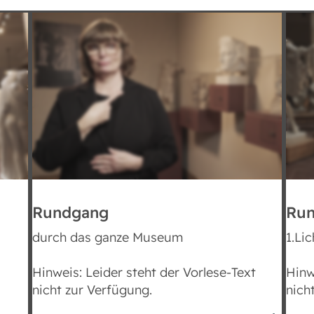
Rundgang
Ru
Bedienungshilfen
durch das ganze Museum
1.Li
Hinweis: Leider steht der Vorlese-Text
Hinw
Textgröße
nicht zur Verfügung.
nich
Dyslexia Schrift