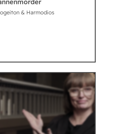
annenmörder
togeiton & Harmodios