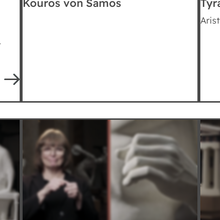
Kouros von Samos
Tyr
Aris
t