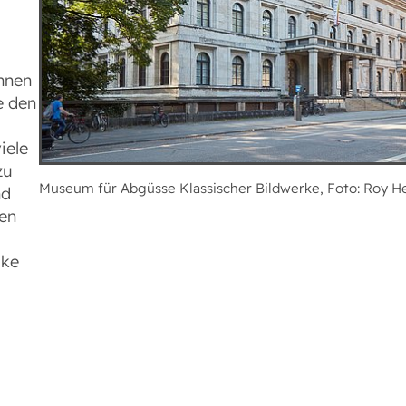
nnen
e den
iele
zu
Museum für Abgüsse Klassischer Bildwerke, Foto: Roy H
nd
hen
ike