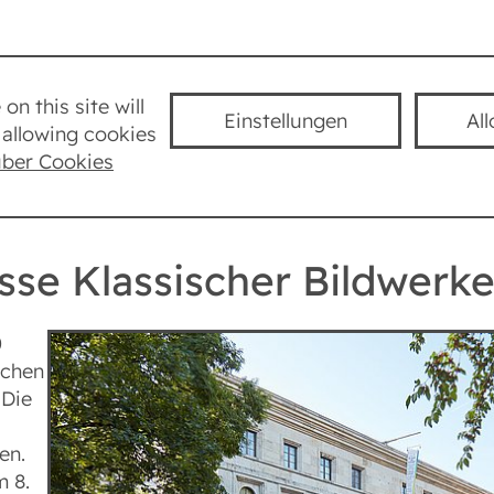
Städte
Lexikon
Taube Kultur
K
on this site will
Einstellungen
Al
allowing cookies
München
Museum für Abgüsse Klassischer Bil
über Cookies
se Klassischer Bildwerk
0
schen
 Die
en.
m 8.